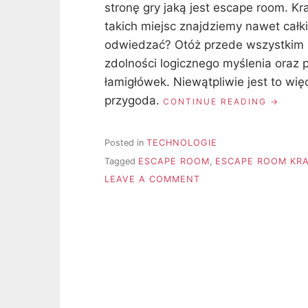
stronę gry jaką jest escape room. Kr
takich miejsc znajdziemy nawet całk
odwiedzać? Otóż przede wszystkim
zdolności logicznego myślenia oraz 
łamigłówek. Niewątpliwie jest to wię
przygoda.
„ESCAP
CONTINUE READING
ROOM
–
CIEKAW
Posted in
TECHNOLOGIE
I
Tagged
ESCAPE ROOM
,
ESCAPE ROOM KR
PORYW
ON
GRA”
LEAVE A COMMENT
ESCAPE
ROOM
–
CIEKAWA
I
PORYWAJĄCA
GRA