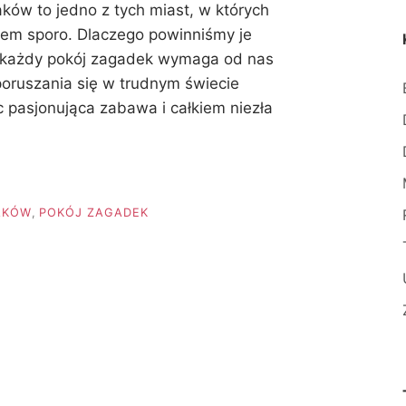
aków to jedno z tych miast, w których
iem sporo. Dlaczego powinniśmy je
 każdy pokój zagadek wymaga od nas
poruszania się w trudnym świecie
c pasjonująca zabawa i całkiem niezła
E
A
AKÓW
,
POKÓJ ZAGADEK
AJĄCA