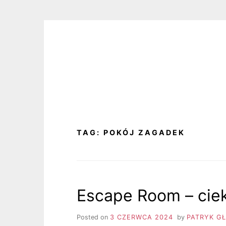
Skip
to
content
TAG:
POKÓJ ZAGADEK
Escape Room – cie
Posted on
3 CZERWCA 2024
by
PATRYK G