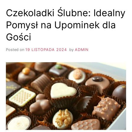
W
Czekoladki Ślubne: Idealny
KRAKOWIE:
KOMPLEKSOWY
Pomysł na Upominek dla
PRZEWODNIK
Gości
Posted on
19 LISTOPADA 2024
by
ADMIN