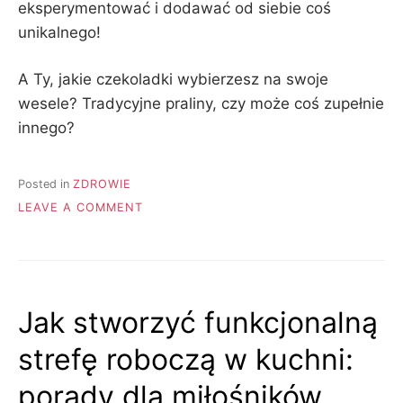
eksperymentować i dodawać od siebie coś
unikalnego!
A Ty, jakie czekoladki wybierzesz na swoje
wesele? Tradycyjne praliny, czy może coś zupełnie
innego?
Posted in
ZDROWIE
ON
LEAVE A COMMENT
CZEKOLADKI
ŚLUBNE:
IDEALNY
POMYSŁ
NA
Jak stworzyć funkcjonalną
UPOMINEK
DLA
strefę roboczą w kuchni:
GOŚCI
porady dla miłośników