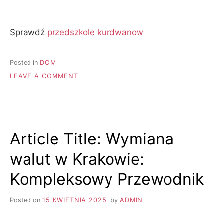
Sprawdź
przedszkole kurdwanow
Posted in
DOM
ON
LEAVE A COMMENT
PRZEDSZKOLE
KURDWANÓW:
TWÓJ
PRZEWODNIK
PO
Article Title: Wymiana
WYBORZE
IDEALNEJ
walut w Krakowie:
PLACÓWKI
Kompleksowy Przewodnik
Posted on
15 KWIETNIA 2025
by
ADMIN