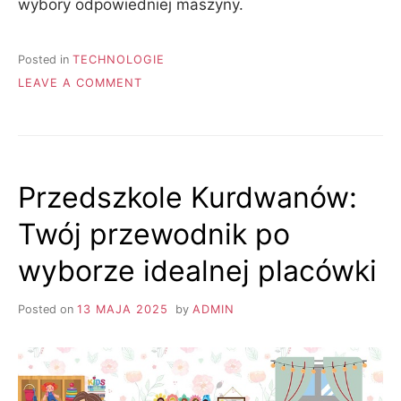
wybory odpowiedniej maszyny.
Posted in
TECHNOLOGIE
ON
LEAVE A COMMENT
TRAKTORKI
KUBOTA
–
NIEZAWODNE
ROZWIĄZANIE
Przedszkole Kurdwanów:
DLA
TWOJEGO
Twój przewodnik po
GOSPODARSTWA
wyborze idealnej placówki
Posted on
13 MAJA 2025
by
ADMIN