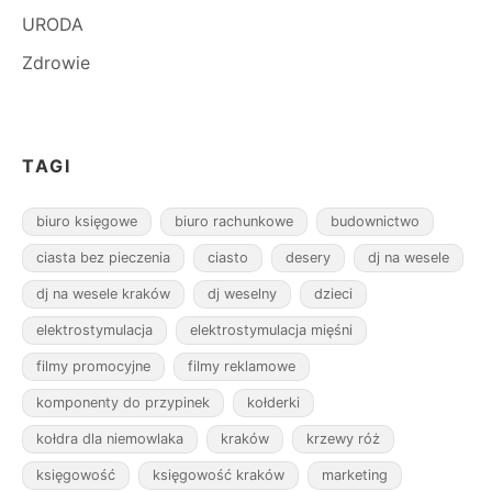
URODA
Zdrowie
TAGI
biuro księgowe
biuro rachunkowe
budownictwo
ciasta bez pieczenia
ciasto
desery
dj na wesele
dj na wesele kraków
dj weselny
dzieci
elektrostymulacja
elektrostymulacja mięśni
filmy promocyjne
filmy reklamowe
komponenty do przypinek
kołderki
kołdra dla niemowlaka
kraków
krzewy róż
księgowość
księgowość kraków
marketing