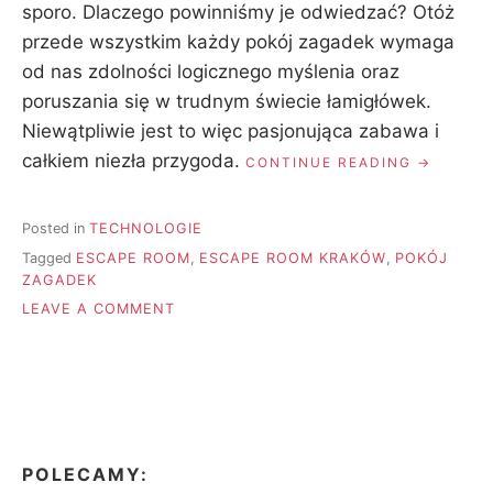
sporo. Dlaczego powinniśmy je odwiedzać? Otóż
przede wszystkim każdy pokój zagadek wymaga
od nas zdolności logicznego myślenia oraz
poruszania się w trudnym świecie łamigłówek.
Niewątpliwie jest to więc pasjonująca zabawa i
całkiem niezła przygoda.
„ESCAPE
CONTINUE READING
ROOM
–
CIEKAWA
Posted in
TECHNOLOGIE
I
Tagged
ESCAPE ROOM
,
ESCAPE ROOM KRAKÓW
,
POKÓJ
PORYWAJ
ZAGADEK
GRA”
ON
LEAVE A COMMENT
ESCAPE
ROOM
–
CIEKAWA
I
PORYWAJĄCA
GRA
POLECAMY: