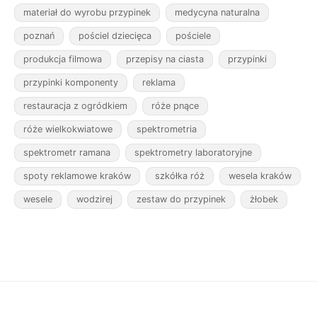
materiał do wyrobu przypinek
medycyna naturalna
poznań
pościel dziecięca
pościele
produkcja filmowa
przepisy na ciasta
przypinki
przypinki komponenty
reklama
restauracja z ogródkiem
róże pnące
róże wielkokwiatowe
spektrometria
spektrometr ramana
spektrometry laboratoryjne
spoty reklamowe kraków
szkółka róż
wesela kraków
wesele
wodzirej
zestaw do przypinek
żłobek