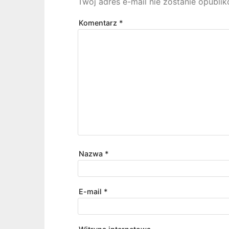
Twój adres e-mail nie zostanie opubli
Komentarz
*
Nazwa
*
E-mail
*