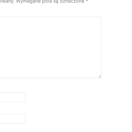
kowany.
Wymagane pola są oznaczone
*