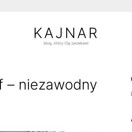
KAJNAR
blog, który Cię zaciekawi
f – niezawodny