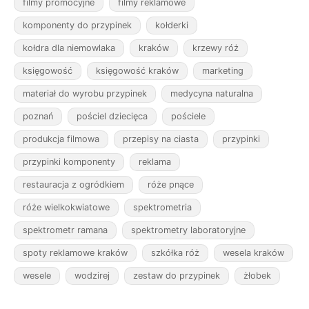
filmy promocyjne
filmy reklamowe
komponenty do przypinek
kołderki
kołdra dla niemowlaka
kraków
krzewy róż
księgowość
księgowość kraków
marketing
materiał do wyrobu przypinek
medycyna naturalna
poznań
pościel dziecięca
pościele
produkcja filmowa
przepisy na ciasta
przypinki
przypinki komponenty
reklama
restauracja z ogródkiem
róże pnące
róże wielkokwiatowe
spektrometria
spektrometr ramana
spektrometry laboratoryjne
spoty reklamowe kraków
szkółka róż
wesela kraków
wesele
wodzirej
zestaw do przypinek
żłobek