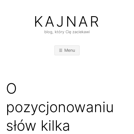
Skip
to
KAJNAR
content
blog, który Cię zaciekawi
Menu
O
pozycjonowaniu
słów kilka