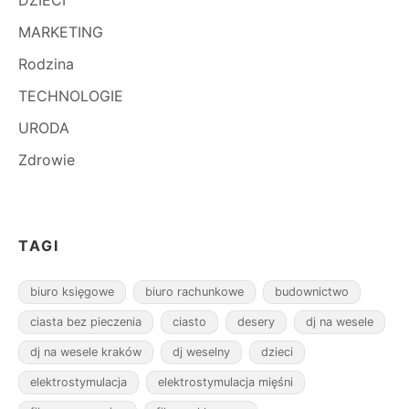
DZIECI
MARKETING
Rodzina
TECHNOLOGIE
URODA
Zdrowie
TAGI
biuro księgowe
biuro rachunkowe
budownictwo
ciasta bez pieczenia
ciasto
desery
dj na wesele
dj na wesele kraków
dj weselny
dzieci
elektrostymulacja
elektrostymulacja mięśni