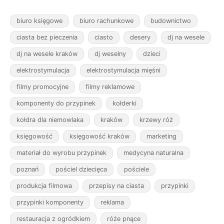
biuro księgowe
biuro rachunkowe
budownictwo
ciasta bez pieczenia
ciasto
desery
dj na wesele
dj na wesele kraków
dj weselny
dzieci
elektrostymulacja
elektrostymulacja mięśni
filmy promocyjne
filmy reklamowe
komponenty do przypinek
kołderki
kołdra dla niemowlaka
kraków
krzewy róż
księgowość
księgowość kraków
marketing
materiał do wyrobu przypinek
medycyna naturalna
poznań
pościel dziecięca
pościele
produkcja filmowa
przepisy na ciasta
przypinki
przypinki komponenty
reklama
restauracja z ogródkiem
róże pnące