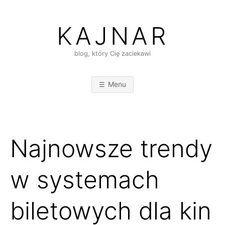
Skip
to
KAJNAR
content
blog, który Cię zaciekawi
Menu
Najnowsze trendy
w systemach
biletowych dla kin